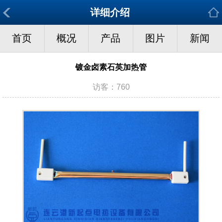
详细介绍
首页
概况
产品
图片
新闻
镀金卤素石英加热管
访客：760